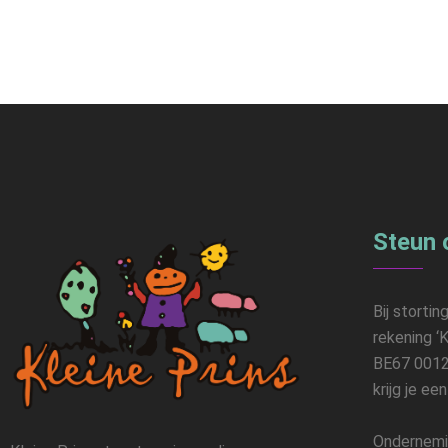
Steun 
Bij stortin
rekening ‘K
BE67 0012
krijg je ee
Ondernemi