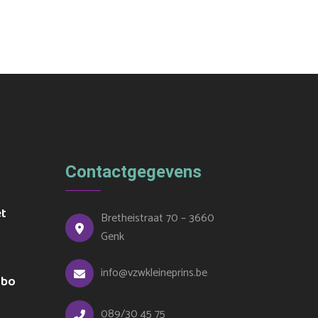
Contactgegevens
et
Bretheistraat 70 – 3660
Genk
info@vzwkleineprins.be
ubo
089/30 45 75