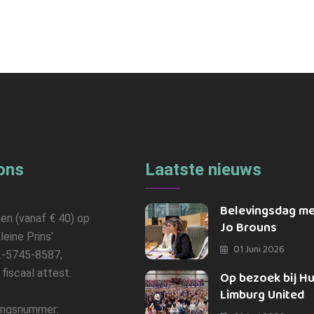
ons
Laatste nieuws
Belevingsdag m
gen (vanaf € 40) op
Jo Brouns
leine Prins’
01 Juni 2026
-5745-8587,
n fiscaal attest.
Op bezoek bij H
Limburg United
ngsnummer: