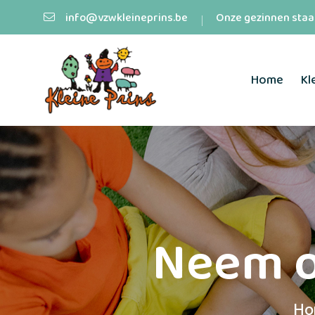
info@vzwkleineprins.be
Onze gezinnen staan
Home
Kl
Neem o
Ho