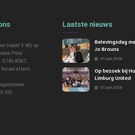
ons
Laatste nieuws
Belevingsdag m
gen (vanaf € 40) op
Jo Brouns
leine Prins’
01 Juni 2026
-5745-8587,
n fiscaal attest.
Op bezoek bij H
Limburg United
ngsnummer:
01 Juni 2026
3 552