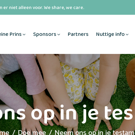
 er niet alleen voor. We share, we care.
eine Prins
Sponsors
Partners
Nuttige info
ns op in je te
me
Doe mee
Neem ons op in je testam