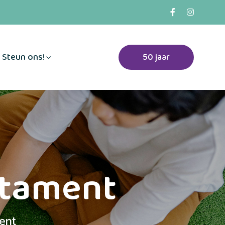
Steun ons!
50 jaar
stament
ent