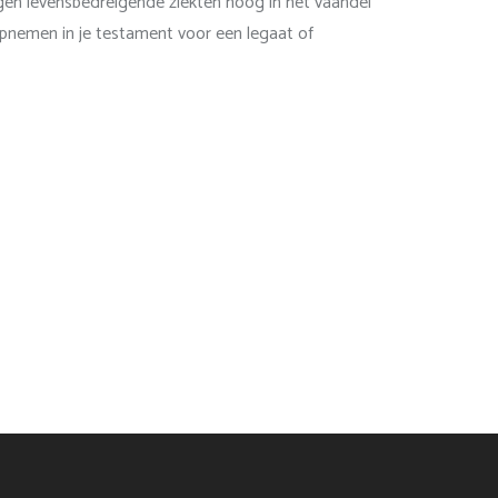
egen levensbedreigende ziekten hoog in het vaandel
 opnemen in je testament voor een legaat of