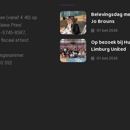
Belevingsdag m
gen (vanaf € 40) op
Jo Brouns
leine Prins’
01 Juni 2026
-5745-8587,
n fiscaal attest.
Op bezoek bij H
Limburg United
ngsnummer:
01 Juni 2026
3 552