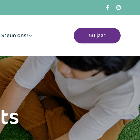
Steun ons!
50 jaar
ts