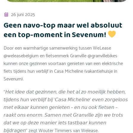
26 juni 2025
Geen navo-top maar wel absoluut
een top-moment in Sevenum!
Door een warmhartige samenwerking tussen WeLease
@weleasebelgium en fietsenmerk Granville @granvillebikes
kunnen onze gezinnen voortaan genieten van een elektrische
fiets tijdens hun verblijf in Casa Micheline (vakantiehuisje in
Sevenum).
“𝘏𝘦𝘵 𝘪𝘥𝘦𝘦 𝘥𝘢𝘵 𝘨𝘦𝘻𝘪𝘯𝘯𝘦𝘯, 𝘥𝘪𝘦 𝘩𝘦𝘵 𝘢𝘭 𝘻𝘰 𝘮𝘰𝘦𝘪𝘭𝘪𝘫𝘬 𝘩𝘦𝘣𝘣𝘦𝘯,
𝘵𝘪𝘫𝘥𝘦𝘯𝘴 𝘩𝘶𝘯 𝘷𝘦𝘳𝘣𝘭𝘪𝘫𝘧 𝘣𝘪𝘫 ‘𝘊𝘢𝘴𝘢 𝘔𝘪𝘤𝘩𝘦𝘭𝘪𝘯𝘦’ 𝘦𝘷𝘦𝘯 𝘻𝘰𝘳𝘨𝘦𝘭𝘰𝘰𝘴
𝘮𝘦𝘵 𝘦𝘭𝘬𝘢𝘢𝘳 𝘬𝘶𝘯𝘯𝘦𝘯 𝘨𝘦𝘯𝘪𝘦𝘵𝘦𝘯 – 𝘦𝘯 𝘯𝘶 𝘰𝘰𝘬 𝘧𝘪𝘦𝘵𝘴𝘦𝘯 –
𝘳𝘢𝘢𝘬𝘵 𝘰𝘯𝘴 𝘦𝘯𝘰𝘳𝘮. 𝘚𝘢𝘮𝘦𝘯 𝘮𝘦𝘵 𝘎𝘳𝘢𝘯𝘷𝘪𝘭𝘭𝘦 𝘻𝘪𝘫𝘯 𝘸𝘦 𝘵𝘳𝘰𝘵𝘴
𝘥𝘢𝘵 𝘸𝘦 𝘰𝘱 𝘥𝘦𝘻𝘦 𝘮𝘢𝘯𝘪𝘦𝘳 𝘪𝘦𝘵𝘴 𝘵𝘢𝘴𝘵𝘣𝘢𝘢𝘳 𝘬𝘶𝘯𝘯𝘦𝘯
𝘣𝘪𝘫𝘥𝘳𝘢𝘨𝘦𝘯” zegt Wouter Timmers van Welease.