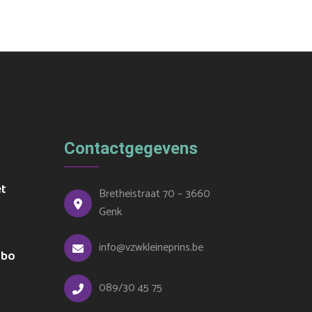
Contactgegevens
et
Bretheistraat 70 – 3660
Genk
info@vzwkleineprins.be
ubo
089/30 45 75