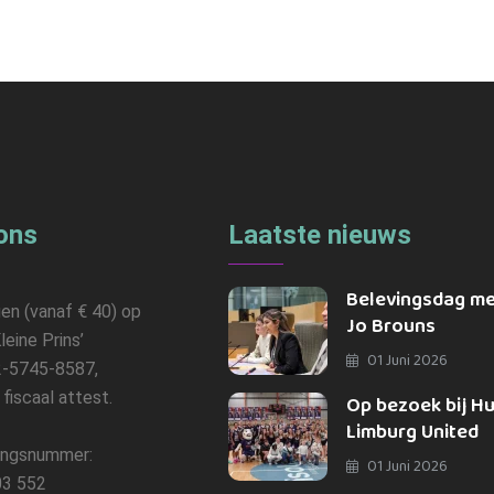
ons
Laatste nieuws
Belevingsdag m
gen (vanaf € 40) op
Jo Brouns
leine Prins’
01 Juni 2026
-5745-8587,
n fiscaal attest.
Op bezoek bij H
Limburg United
ngsnummer:
01 Juni 2026
3 552