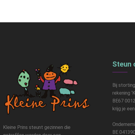
Steun 
Bij stortin
rekening ‘K
BE67 0012
krijg je ee
Ondernemi
Kleine Prins steunt gezinnen die
BE 041390