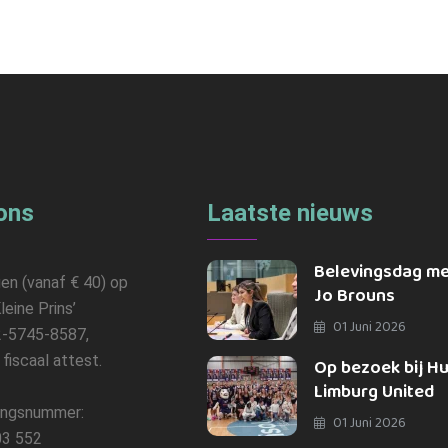
ons
Laatste nieuws
Belevingsdag m
gen (vanaf € 40) op
Jo Brouns
leine Prins’
01 Juni 2026
-5745-8587,
n fiscaal attest.
Op bezoek bij H
Limburg United
ngsnummer:
01 Juni 2026
3 552