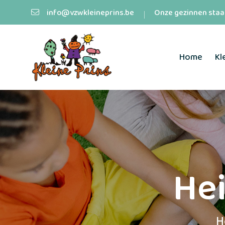
info@vzwkleineprins.be
Onze gezinnen staan
Home
Kl
Hei
H