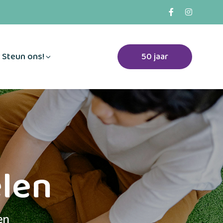
Steun ons!
50 jaar
elen
en