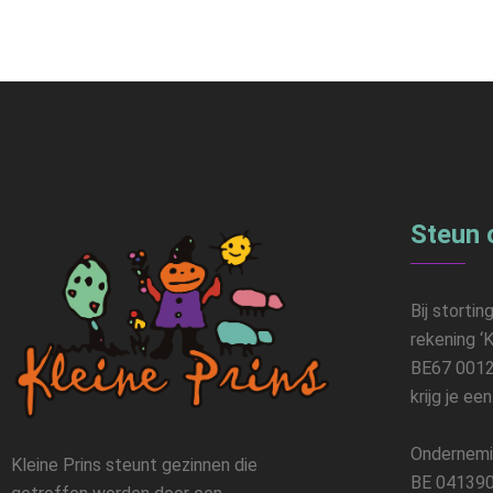
Steun 
Bij stortin
rekening ‘K
BE67 0012
krijg je ee
Ondernemi
Kleine Prins steunt gezinnen die
BE 041390