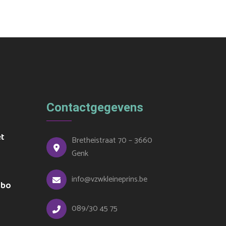
Contactgegevens
et
Bretheistraat 70 – 3660
Genk
info@vzwkleineprins.be
ubo
089/30 45 75