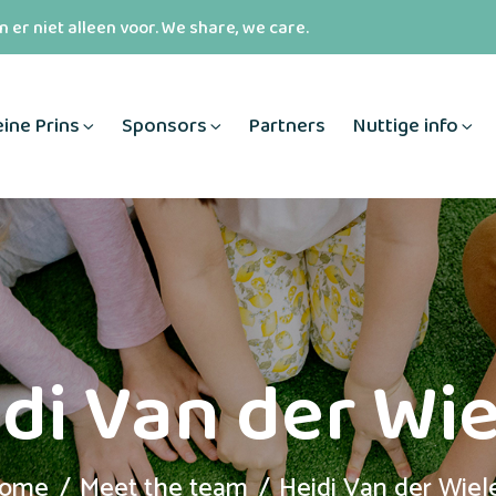
 er niet alleen voor. We share, we care.
eine Prins
Sponsors
Partners
Nuttige info
di Van der Wi
ome
Meet the team
Heidi Van der Wiel