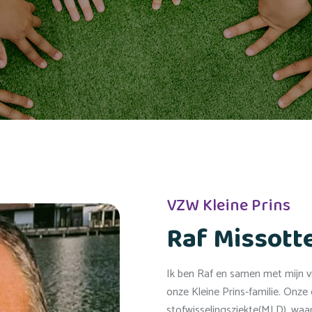
VZW Kleine Prins
Raf Missott
Ik ben Raf en samen met mijn vr
onze Kleine Prins-familie. Onze
stofwisselingsziekte(MLD), waa