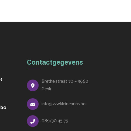
Contactgegevens
et
Bretheistraat 70 – 3660
Genk
info@vzwkleineprins.be
ubo
089/30 45 75