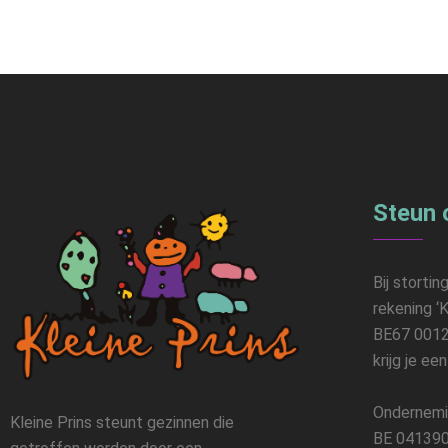
Steun 
Bij stortin
rekening ‘K
BE67 0012
krijg je ee
Ondernemi
Kleine Prins steunt gezinnen die
BE 041390