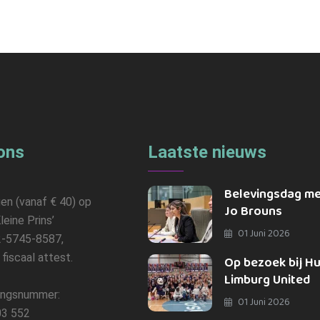
ons
Laatste nieuws
Belevingsdag m
gen (vanaf € 40) op
Jo Brouns
leine Prins’
01 Juni 2026
-5745-8587,
n fiscaal attest.
Op bezoek bij H
Limburg United
ngsnummer:
01 Juni 2026
3 552